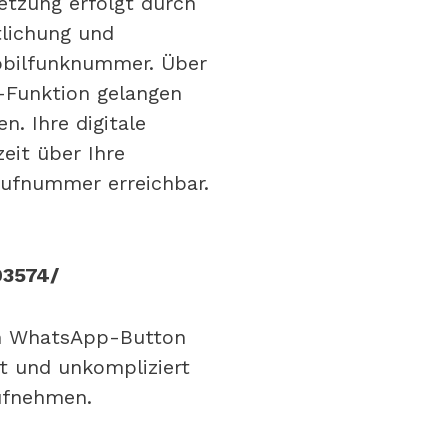
etzung erfolgt durch
tlichung und
obilfunknummer. Über
-Funktion gelangen
n. Ihre digitale
zeit über Ihre
Rufnummer erreichbar.
03574/
en WhatsApp-Button
t und unkompliziert
ufnehmen.